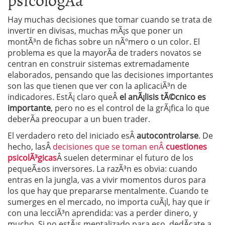
Hay muchas decisiones que tomar cuando se trata de
invertir en divisas, muchas mÃ¡s que poner un
montÃ³n de fichas sobre un nÃºmero o un color. El
problema es que la mayorÃ­a de traders novatos se
centran en construir sistemas extremadamente
elaborados, pensando que las decisiones importantes
son las que tienen que ver con la aplicaciÃ³n de
indicadores. EstÃ¡ claro queÂ
el anÃ¡lisis tÃ©cnico es
importante
, pero no es el control de la grÃ¡fica lo que
deberÃ­a preocupar a un buen trader.
El verdadero reto del iniciado esÂ
autocontrolarse
. De
hecho, lasÂ
decisiones que se toman enÂ
cuestiones
psicolÃ³gicas
Â suelen determinar el futuro de los
pequeÃ±os inversores. La razÃ³n es obvia: cuando
entras en la jungla, vas a vivir momentos duros para
los que hay que prepararse mentalmente. Cuando te
sumerges en el mercado, no importa cuÃ¡l, hay que ir
con una lecciÃ³n aprendida: vas a perder dinero, y
mucho. Si no estÃ¡s mentalizado para eso, dedÃ­cate a