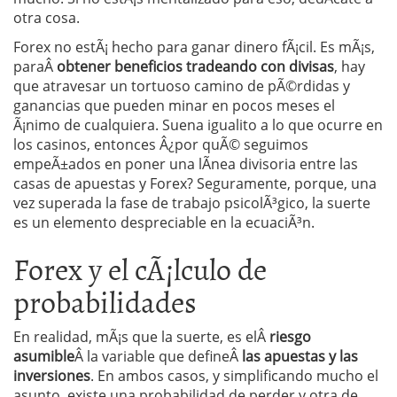
otra cosa.
Forex no estÃ¡ hecho para ganar dinero fÃ¡cil. Es mÃ¡s,
paraÂ
obtener beneficios tradeando con divisas
, hay
que atravesar un tortuoso camino de pÃ©rdidas y
ganancias que pueden minar en pocos meses el
Ã¡nimo de cualquiera. Suena igualito a lo que ocurre en
los casinos, entonces Â¿por quÃ© seguimos
empeÃ±ados en poner una lÃ­nea divisoria entre las
casas de apuestas y Forex? Seguramente, porque, una
vez superada la fase de trabajo psicolÃ³gico, la suerte
es un elemento despreciable en la ecuaciÃ³n.
Forex y el cÃ¡lculo de
probabilidades
En realidad, mÃ¡s que la suerte, es elÂ
riesgo
asumible
Â la variable que defineÂ
las apuestas y las
inversiones
. En ambos casos, y simplificando mucho el
asunto, existe una probabilidad de perder y otra de