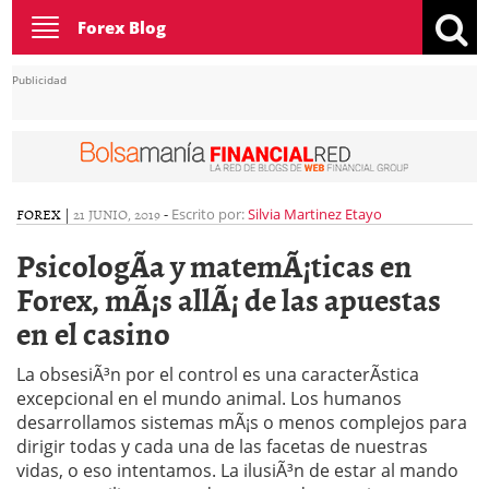
Toggle
Forex Blog
navigation
Publicidad
FOREX
|
21 JUNIO, 2019
-
Escrito por:
Silvia Martinez Etayo
PsicologÃ­a y matemÃ¡ticas en
Forex, mÃ¡s allÃ¡ de las apuestas
en el casino
La obsesiÃ³n por el control es una caracterÃ­stica
excepcional en el mundo animal. Los humanos
desarrollamos sistemas mÃ¡s o menos complejos para
dirigir todas y cada una de las facetas de nuestras
vidas, o eso intentamos. La ilusiÃ³n de estar al mando