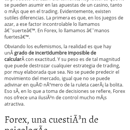
se pueden asumir en las apuestas de un casino, tanto
o mÃ¡s que en el trading. Evidentemente, existen
sutiles diferencias. La primera es que, en los juegos de
azar, a ese factor incontrolable lo llamamos
â€˜suerteâ€™. En Forex, lo llamamos â€˜manos
fuertesâ€™.
Obviando los eufemismos, la realidad es que hay
unÂ
grado de incertidumbre imposible de
calcular
Â con exactitud. Y su peso es de tal magnitud
que puede destrozar cualquier estrategia de trading,
por muy elaborada que sea. No se puede predecir el
movimiento del mercado, igual que no se puede
adivinar en quÃ© nÃºmero de la ruleta caerÃ¡ la bolita.
Eso sÃ­, en lo que a toma de decisiones se refiere, Forex
nos ofrece una ilusiÃ³n de control mucho mÃ¡s
atractiva.
Forex, una cuestiÃ³n de
psicologÃ­a