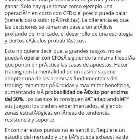
ganar. Solo hay que tomar como ejemplo una
operaciÃ³n en corto con CFDs: el precio puede bajar
(beneficios) o subir (pÃ©rdidas). La diferencia es que
las decisiones se toman en base a un anÃ¡lisis
profundo del mercado, el desarrollo de una estrategia
y ciertos cÃ¡lculos probabilÃ­sticos.
Esto no quiere decir que, a grandes rasgos, no se
puedaÂ
operar con CFDs
Â siguiendo la misma filosofÃ­a
que ponen en prÃ¡ctica las casas de apuestas. Hacer
trading con la mentalidad de un casino supone
adoptar una de las premisas fundamentales del
trading: minimizar pÃ©rdidas y maximizar beneficios,
aumentando laÂ
probabilidad de Ã©xito por encima
del 50%
. Los casinos lo consiguen â€˜adaptandoâ€™
sus juegos; los traders experimentados, eligiendo
zonas estratÃ©gicas en lÃ­neas de tendencia,
resistencia y soporte.
Encontrar estos puntos no es sencillo. Requiere un
estudio del mercado y una bÃºsqueda exhaustiva de