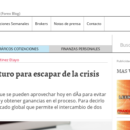
 (Forex Blog)
aciones Semanales
Brokers
Notas de prensa
Contacto
Busca
RÁFICOS COTIZACIONES
FINANZAS PERSONALES
rtinez Etayo
Publicida
MAS 
turo para escapar de la crisis
ue se pueden aprovechar hoy en dÃ­a para evitar
efiniciÃ³n y Concepto
diciembre 17, 2019
X sin apalancamiento?
agosto 9, 2019
 y obtener ganancias en el proceso. Para decirlo
ara los que quieren invertir en forex
julio 12, 2019
rcado global que permite el intercambio de dos
as en Forex, mÃ¡s allÃ¡ de las apuestas en el casino