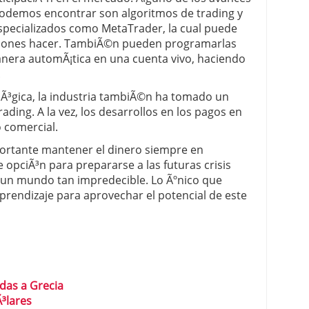
podemos encontrar son algoritmos de trading y
specializados como MetaTrader, la cual puede
aciones hacer. TambiÃ©n pueden programarlas
nera automÃ¡tica en una cuenta vivo, haciendo
.
olÃ³gica, la industria tambiÃ©n ha tomado un
ading. A la vez, los desarrollos en los pagos en
o comercial.
portante mantener el dinero siempre en
 opciÃ³n para prepararse a las futuras crisis
un mundo tan impredecible. Lo Ãºnico que
aprendizaje para aprovechar el potencial de este
udas a Grecia
Ã³lares