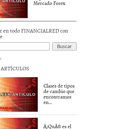
Mercado Forex
r en todo FINANCIALRED con
le
d
5 ARTÍCULOS
Clases de tipos
de cambio que
encontramos
en...
Â¿QuÃ© es el