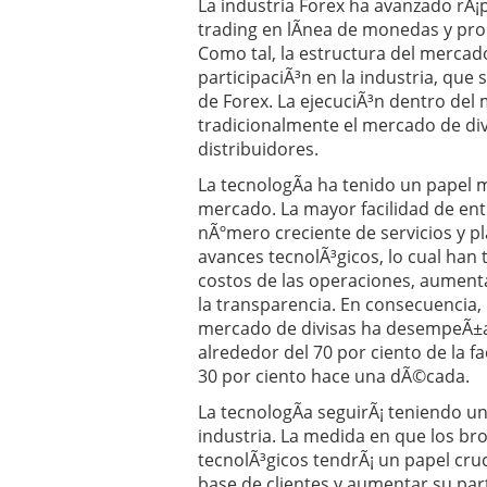
La industria Forex ha avanzado rÃ¡
trading en lÃ­nea de monedas y pro
Como tal, la estructura del mercad
participaciÃ³n en la industria, que
de Forex. La ejecuciÃ³n dentro de
tradicionalmente el mercado de di
distribuidores.
La tecnologÃ­a ha tenido un papel 
mercado. La mayor facilidad de ent
nÃºmero creciente de servicios y p
avances tecnolÃ³gicos, lo cual han 
costos de las operaciones, aumenta
la transparencia. En consecuencia, 
mercado de divisas ha desempeÃ±a
alrededor del 70 por ciento de la f
30 por ciento hace una dÃ©cada.
La tecnologÃ­a seguirÃ¡ teniendo un
industria. La medida en que los br
tecnolÃ³gicos tendrÃ¡ un papel cru
base de clientes y aumentar su par