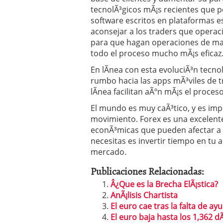
tecnolÃ³gicos mÃ¡s recientes que 
software escritos en plataformas e
aconsejar a los traders que oper
para que hagan operaciones de ma
todo el proceso mucho mÃ¡s eficaz
En lÃ­nea con esta evoluciÃ³n tecn
rumbo hacia las apps mÃ³viles de tr
lÃ­nea facilitan aÃºn mÃ¡s el proces
El mundo es muy caÃ³tico, y es im
movimiento. Forex es una excelente
econÃ³micas que pueden afectar a 
necesitas es invertir tiempo en tu 
mercado.
Publicaciones Relacionadas:
Â¿Que es la Brecha ElÃ¡stica?
AnÃ¡lisis Chartista
El euro cae tras la falta de ay
El euro baja hasta los 1,362 d