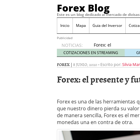
Forex Blog
Este es un blog dedicado al mercado de divisas
Inicio
Mapa
Guia del Inversor
Cotiz
Publicidad
Forex: el
NOTICIAS:
presente
COTIZACIONES EN STREAMING
G
y futuro
para
FOREX
|
8 JUNIO, 2020
-
Escrito por:
Silvia Ma
escapar
Forex: el presente y fu
de la
crisis
junio 8,
2020
Forex es una de las herramientas q
Dividendos – QuÃ© es, D
Â¿Se puede operar en F
que nuestro dinero pierda su valor
Aplicaciones de mÃ³vil p
de manera sencilla, Forex es el me
PsicologÃ­a y matemÃ¡tic
monedas una en contra de otra.
junio 21, 2019