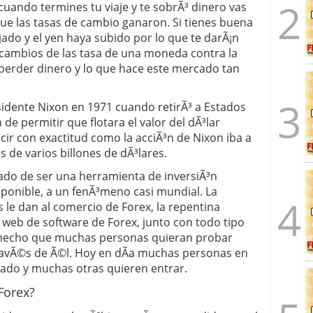
cuando termines tu viaje y te sobrÃ³ dinero vas
que las tasas de cambio ganaron. Si tienes buena
ado y el yen haya subido por lo que te darÃ¡n
 cambios de las tasa de una moneda contra la
 perder dinero y lo que hace este mercado tan
sidente Nixon en 1971 cuando retirÃ³ a Estados
 de permitir que flotara el valor del dÃ³lar
ir con exactitud como la acciÃ³n de Nixon iba a
 de varios billones de dÃ³lares.
ado de ser una herramienta de inversiÃ³n
ponible, a un fenÃ³meno casi mundial. La
 le dan al comercio de Forex, la repentina
s web de software de Forex, junto con todo tipo
n hecho que muchas personas quieran probar
ravÃ©s de Ã©l. Hoy en dÃ­a muchas personas en
ado y muchas otras quieren entrar.
Forex?