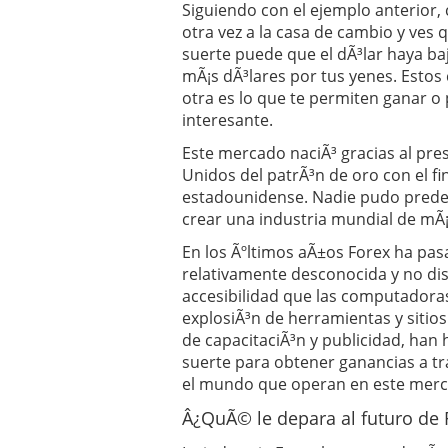
Siguiendo con el ejemplo anterior, 
otra vez a la casa de cambio y ves 
suerte puede que el dÃ³lar haya baj
mÃ¡s dÃ³lares por tus yenes. Estos
otra es lo que te permiten ganar o
interesante.
Este mercado naciÃ³ gracias al pre
Unidos del patrÃ³n de oro con el fin
estadounidense. Nadie pudo predec
crear una industria mundial de mÃ¡s
En los Ãºltimos aÃ±os Forex ha pas
relativamente desconocida y no dis
accesibilidad que las computadoras
explosiÃ³n de herramientas y sitio
de capacitaciÃ³n y publicidad, ha
suerte para obtener ganancias a t
el mundo que operan en este merc
Â¿QuÃ© le depara al futuro de 