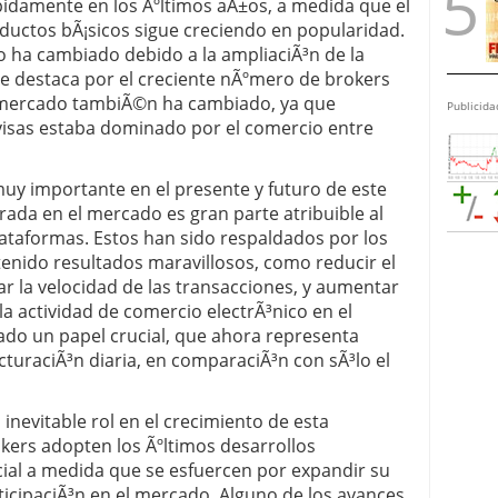
pidamente en los Ãºltimos aÃ±os, a medida que el
ductos bÃ¡sicos sigue creciendo en popularidad.
o ha cambiado debido a la ampliaciÃ³n de la
 se destaca por el creciente nÃºmero de brokers
l mercado tambiÃ©n ha cambiado, ya que
Publicida
visas estaba dominado por el comercio entre
muy importante en el presente y futuro de este
rada en el mercado es gran parte atribuible al
lataformas. Estos han sido respaldados por los
tenido resultados maravillosos, como reducir el
r la velocidad de las transacciones, y aumentar
la actividad de comercio electrÃ³nico en el
do un papel crucial, que ahora representa
acturaciÃ³n diaria, en comparaciÃ³n con sÃ³lo el
 inevitable rol en el crecimiento de esta
okers adopten los Ãºltimos desarrollos
cial a medida que se esfuercen por expandir su
ticipaciÃ³n en el mercado. Alguno de los avances