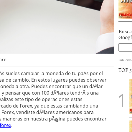
Busca
Goog
are
Publicida
TOP 
­s sueles cambiar la moneda de tu paÃ­s por el
asa de cambio. En estos lugares puedes observar
moneda a otra. Puedes encontrar que un dÃ³lar
 y pensar que con 100 dÃ³lares tendrÃ¡s una
lizas este tipo de operaciones estas
rcado de Forex, ya que estas cambiando una
Forex, vendiste dÃ³lares americanos para
s maneras en nuestra pÃ¡gina puedes encontrar
 forex
.