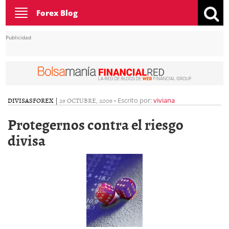
Toggle
Forex Blog
navigation
Publicidad
DIVISAS
FOREX
|
29 OCTUBRE, 2009
-
Escrito por:
viviana
Protegernos contra el riesgo
divisa