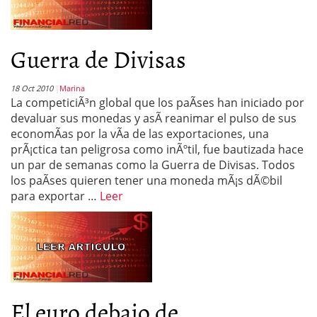
Guerra de Divisas
18 Oct 2010
Marina
La competiciÃ³n global que los paÃ­ses han iniciado por
devaluar sus monedas y asÃ­ reanimar el pulso de sus
economÃ­as por la vÃ­a de las exportaciones, una
prÃ¡ctica tan peligrosa como inÃºtil, fue bautizada hace
un par de semanas como la Guerra de Divisas. Todos
los paÃ­ses quieren tener una moneda mÃ¡s dÃ©bil
para exportar …
Leer
El euro debajo de...