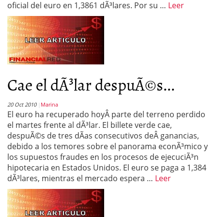
oficial del euro en 1,3861 dÃ³lares. Por su …
Leer
Cae el dÃ³lar despuÃ©s...
20 Oct 2010
Marina
El euro ha recuperado hoyÂ parte del terreno perdido
el martes frente al dÃ³lar. El billete verde cae,
despuÃ©s de tres dÃ­as consecutivos deÂ ganancias,
debido a los temores sobre el panorama econÃ³mico y
los supuestos fraudes en los procesos de ejecuciÃ³n
hipotecaria en Estados Unidos. El euro se paga a 1,384
dÃ³lares, mientras el mercado espera …
Leer