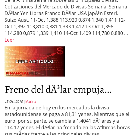
de la Ãºltima semana sobre las principales divisas:
Cotizaciones del Mercado de Divisas Semanal Semana
DÃ³lar Yen Libras Franco DÃ³lar USA JapÃ³n Esterl.
Suizo Aust. 11-Oct 1,388 113,920 0,874 1,340 1,411 12-
Oct 1,392 113,810 0,881 1,333 1,412 13-Oct 1,396
114,280 0,879 1,339 1,410 14-Oct 1,409 114,780 0,880 …
Leer
Freno del dÃ³lar empuja...
15 Oct 2010
Marina
En la jornada de hoy en los mercados la divisa
estadounidense se paga a 81,31 yenes. Mientras que el
euro, por su parte, se cambia a 1,4041 dÃ³lares y a
114,17 yenes. El dÃ³lar ha frenado en las Ãºltimas horas
sus caÃ­das frente a las principales divisas