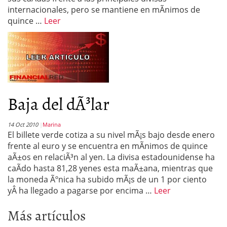
internacionales, pero se mantiene en mÃ­nimos de
quince …
Leer
Baja del dÃ³lar
14 Oct 2010
Marina
El billete verde cotiza a su nivel mÃ¡s bajo desde enero
frente al euro y se encuentra en mÃ­nimos de quince
aÃ±os en relaciÃ³n al yen. La divisa estadounidense ha
caÃ­do hasta 81,28 yenes esta maÃ±ana, mientras que
la moneda Ãºnica ha subido mÃ¡s de un 1 por ciento
yÂ ha llegado a pagarse por encima …
Leer
Más artículos