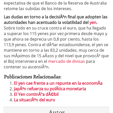
expectativa de que el Banco de la Reserva de Australia
retome las subidas de los intereses.
Las dudas en torno a la decisiÃ³n final que adopten las
autoridades han acentuado la volatilidad del
yen
.
Sobre todo en su cruce contra el euro, que ha llegado
a superar los 115 yenes por vez primera desde mayo y
que ahora se deprecia un 0,8 por ciento, hasta los
113,9 yenes. Contra el dÃ³lar estadounidense, el yen se
mantiene en torno a las 83,2 unidades, muy cerca de
sus mÃ¡ximos de 15 aÃ±os y del nivel que provocÃ³ que
el BoJ interviniera en el
mercado de divisas
para
contener su ascensiÃ³n.
Publicaciones Relacionadas:
El yen cae frente a un repunte en la economÃ­a
JapÃ³n refuerza su polÃ­tica monetaria
El Yen continÃºa dÃ©bil
La situaciÃ³n del euro
Autor