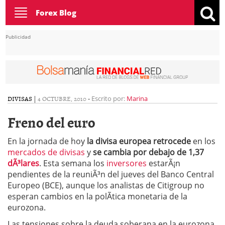
Toggle
Forex Blog
navigation
Publicidad
DIVISAS
|
4 OCTUBRE, 2010
-
Escrito por:
Marina
Freno del euro
En la jornada de hoy
la divisa europea retrocede
en los
mercados de divisas
y
se cambia
por debajo de 1,37
dÃ³lares
.
Esta semana los
inversores
estarÃ¡n
pendientes de la reuniÃ³n del jueves del Banco Central
Europeo (BCE), aunque los analistas de Citigroup no
esperan cambios en la polÃ­tica monetaria de la
eurozona.
Las tensiones sobre la deuda soberana en la eurozona