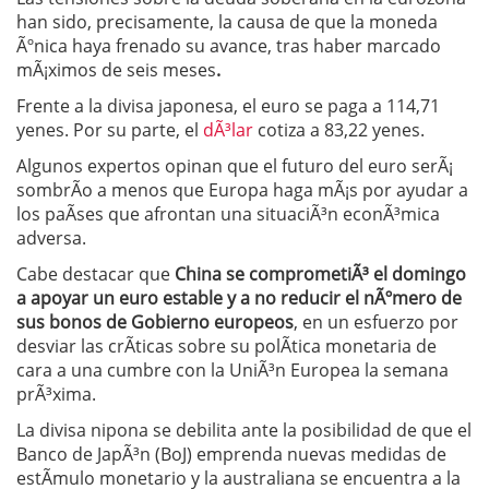
han sido, precisamente, la causa de que la moneda
Ãºnica haya frenado su avance, tras haber marcado
mÃ¡ximos de seis meses
.
Frente a la divisa japonesa, el euro se paga a 114,71
yenes. Por su parte, el
dÃ³lar
cotiza a 83,22 yenes.
Algunos expertos opinan que el futuro del euro serÃ¡
sombrÃ­o a menos que Europa haga mÃ¡s por ayudar a
los paÃ­ses que afrontan una situaciÃ³n econÃ³mica
adversa.
Cabe destacar que
China se comprometiÃ³ el domingo
a
apoyar un euro estable y a no reducir el nÃºmero de
sus bonos de Gobierno europeos
, en un esfuerzo por
desviar las crÃ­ticas sobre su polÃ­tica monetaria de
cara a una cumbre con la UniÃ³n Europea la semana
prÃ³xima.
La divisa nipona se debilita ante la posibilidad de que el
Banco de JapÃ³n (BoJ) emprenda nuevas medidas de
estÃ­mulo monetario y la australiana se encuentra a la