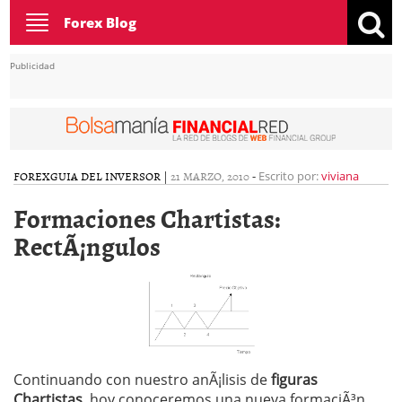
Toggle
Forex Blog
navigation
Publicidad
FOREX
GUIA DEL INVERSOR
|
21 MARZO, 2010
-
Escrito por:
viviana
Formaciones Chartistas:
RectÃ¡ngulos
Continuando con nuestro anÃ¡lisis de
figuras
Chartistas
, hoy conoceremos una nueva formaciÃ³n