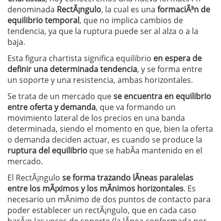
denominada
RectÃ¡ngulo
, la cual es una
formaciÃ³n de
equilibrio temporal
, que no implica cambios de
tendencia, ya que la ruptura puede ser al alza o a la
baja.
Esta figura chartista significa equilibrio
en espera de
definir una determinada tendencia
, y se forma entre
un soporte y una resistencia, ambas horizontales.
Se trata de un mercado que
se encuentra en equilibrio
entre oferta y demanda
, que va formando un
movimiento lateral de los precios en una banda
determinada, siendo el momento en que, bien la oferta
o demanda deciden actuar, es cuando se produce la
ruptura del equilibrio
que se habÃ­a mantenido en el
mercado.
El RectÃ¡ngulo
se forma trazando lÃ­neas paralelas
entre los mÃ¡ximos y los mÃ­nimos horizontales
. Es
necesario un mÃ­nimo de dos puntos de contacto para
poder establecer un rectÃ¡ngulo, que en cada caso
harÃ¡n las veces de soporte (la lÃ­nea conformada por