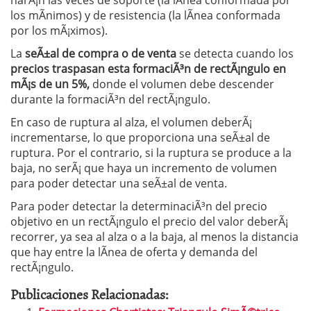
los mÃ­nimos) y de resistencia (la lÃ­nea conformada
por los mÃ¡ximos).
La
seÃ±al de compra o de venta
se detecta cuando los
precios traspasan esta formaciÃ³n de rectÃ¡ngulo en
mÃ¡s de un 5%,
donde el volumen debe descender
durante la formaciÃ³n del rectÃ¡ngulo.
En caso de ruptura al alza, el volumen deberÃ¡
incrementarse, lo que proporciona una seÃ±al de
ruptura. Por el contrario, si la ruptura se produce a la
baja, no serÃ¡ que haya un incremento de volumen
para poder detectar una seÃ±al de venta.
Para poder detectar la determinaciÃ³n del precio
objetivo en un rectÃ¡ngulo el precio del valor deberÃ¡
recorrer, ya sea al alza o a la baja, al menos la distancia
que hay entre la lÃ­nea de oferta y demanda del
rectÃ¡ngulo.
Publicaciones Relacionadas: