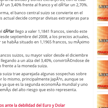
iÃ³ un 3,40% frente al franco y el dÃ³lar un 2,70%.
rma, el banco central suizo se convierte en el
is actual decide comprar divisas extranjeras para
el
dÃ³lar
llego a valer 1,1841 francos, siendo este
esde septiembre del 2008, a los precios actuales,
r se habÃ­a situado en 1,1965 francos, su mÃ¡ximo
francos suizos, su mayor valor desde el diciembre
 llegando a un alza del 3,40%, convirtiÃ©ndose de
o frente a la moneda suiza.
 suiza trae aparejada algunas sospechas sobre
 lo mismo, principalmente JapÃ³n, aunque se
 ya que es la segunda economÃ­a mundial y uno
emÃ¡s del alto riesgo que esto representa.
s ante la debilidad del Euro y Dolar