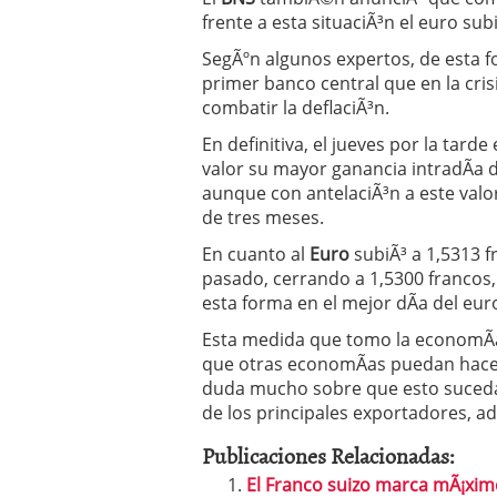
frente a esta situaciÃ³n el euro sub
SegÃºn algunos expertos, de esta fo
primer banco central que en la cris
combatir la deflaciÃ³n.
En definitiva, el jueves por la tarde 
valor su mayor ganancia intradÃ­a d
aunque con antelaciÃ³n a este valo
de tres meses.
En cuanto al
Euro
subiÃ³ a 1,5313 
pasado, cerrando a 1,5300 francos,
esta forma en el mejor dÃ­a del eur
Esta medida que tomo la economÃ­a
que otras economÃ­as puedan hacer
duda mucho sobre que esto suceda
de los principales exportadores, ad
Publicaciones Relacionadas:
El Franco suizo marca mÃ¡ximo