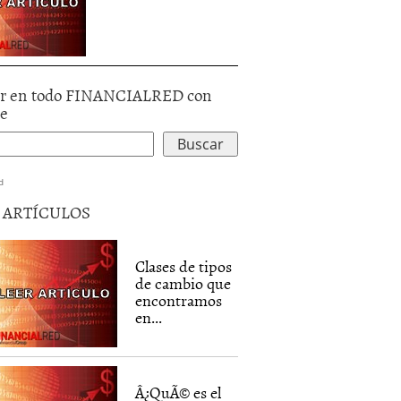
r en todo FINANCIALRED con
le
d
5 ARTÍCULOS
Clases de tipos
de cambio que
encontramos
en...
Â¿QuÃ© es el