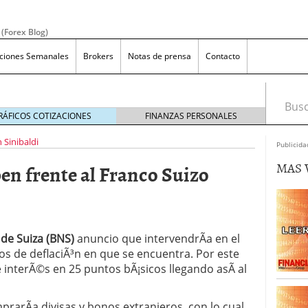
 (Forex Blog)
aciones Semanales
Brokers
Notas de prensa
Contacto
Busca
RÁFICOS COTIZACIONES
FINANZAS PERSONALES
 Sinibaldi
Publicida
MAS 
ben frente al Franco Suizo
efiniciÃ³n y Concepto
diciembre 17, 2019
X sin apalancamiento?
agosto 9, 2019
de Suiza (BNS)
anuncio que intervendrÃ­a en el
ara los que quieren invertir en forex
julio 12, 2019
os de deflaciÃ³n en que se encuentra. Por este
as en Forex, mÃ¡s allÃ¡ de las apuestas en el casino
e interÃ©s en 25 puntos bÃ¡sicos llegando asÃ­ al
arÃ­a divisas y bonos extranjeros, con lo cual