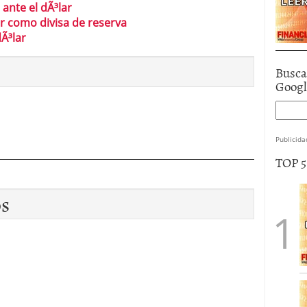
 ante el dÃ³lar
lar como divisa de reserva
dÃ³lar
Busca
Goog
Publicida
TOP 
os