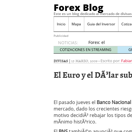
Forex Blog
Este es un blog dedicado al mercado de divisas
Inicio
Mapa
Guia del Inversor
Cotiz
Publicidad
Forex: el
NOTICIAS:
presente
COTIZACIONES EN STREAMING
G
y futuro
para
DIVISAS
|
15 MARZO, 2009
-
Escrito por:
Fabian
escapar
El Euro y el DÃ³lar su
de la
crisis
junio 8,
2020
Dividendos – QuÃ© es, D
Â¿Se puede operar en F
El pasado jueves el
Banco Nacional 
Aplicaciones de mÃ³vil p
mercado, dado los crecientes riesg
PsicologÃ­a y matemÃ¡tic
motivo decidiÃ³ rebajar los tipos d
junio 21, 2019
mÃ­nimo histÃ³rico.
El
BNS
tambiÃ©n anunciÃ³ que compr