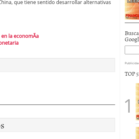
China, que tiene sentido desarrollar alternativas
Busca
e en la economÃ­a
Goog
onetaria
Publicida
TOP 
os