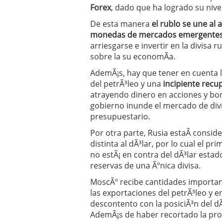
Forex
, dado que ha logrado su nive
De esta manera
el rublo se une al
monedas de mercados emergente
arriesgarse e invertir en la divisa
sobre la su economÃ­a.
AdemÃ¡s, hay que tener en cuenta 
del petrÃ³leo y una
incipiente recu
atrayendo dinero en acciones y bon
gobierno inunde el mercado de div
presupuestario.
Por otra parte, Rusia estaÂ consi
distinta al dÃ³lar, por lo cual el p
no estÃ¡ en contra del dÃ³lar esta
reservas de una Ãºnica divisa.
MoscÃº recibe cantidades important
las exportaciones del petrÃ³leo y e
descontento con la posiciÃ³n del d
AdemÃ¡s de haber recortado la pro