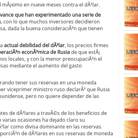
l mÃ¡ximo en nueve meses contra el dÃ³lar.
 avance que han experimentado una serie de
s
, con lo que muchos inversores decidieron
 rusa, dada la buena consideraciÃ³n que tienen
la
actual debilidad del dÃ³lar
, los precios firmes
peraciÃ³n econÃ³mica de Rusia
de que estÃ¡
os locales, y con la menor preocupaciÃ³n el
isas mediante el aumento del gasto
derando tener sus reservas en una moneda
rimer viceprimer ministro ruso declarÃ³ que Rusia
dounidense, pero no quiere depender de las
es de dÃ³lares a travÃ©s de los beneficios de
n varias ocasiones ha dejado claro su
Ã³lar como divisa dominante en las reservas.
porciÃ³n de dÃ³lares en sus reservas de moneda