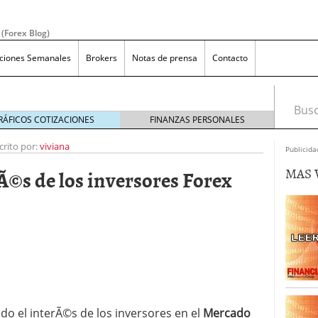
 (Forex Blog)
aciones Semanales
Brokers
Notas de prensa
Contacto
Busca
RÁFICOS COTIZACIONES
FINANZAS PERSONALES
crito por:
viviana
Publicida
MAS 
rÃ©s de los inversores Forex
efiniciÃ³n y Concepto
diciembre 17, 2019
X sin apalancamiento?
agosto 9, 2019
ara los que quieren invertir en forex
julio 12, 2019
as en Forex, mÃ¡s allÃ¡ de las apuestas en el casino
do el interÃ©s de los inversores en el
Mercado