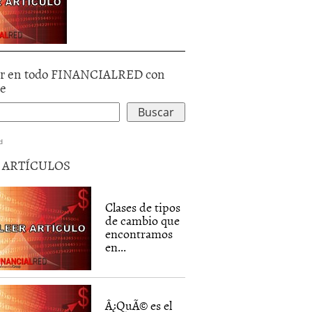
r en todo FINANCIALRED con
le
d
5 ARTÍCULOS
Clases de tipos
de cambio que
encontramos
en...
Â¿QuÃ© es el