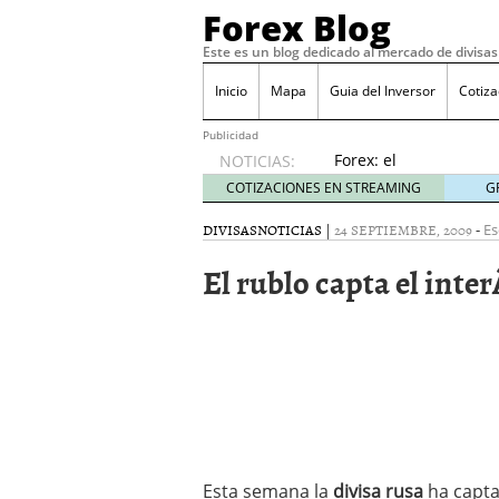
Forex Blog
Este es un blog dedicado al mercado de divisas
Inicio
Mapa
Guia del Inversor
Cotiz
Publicidad
Forex: el
NOTICIAS:
presente
COTIZACIONES EN STREAMING
G
y futuro
para
DIVISAS
NOTICIAS
|
24 SEPTIEMBRE, 2009
-
Es
escapar
El rublo capta el inte
de la
crisis
junio 8,
2020
Dividendos – QuÃ© es, D
Â¿Se puede operar en F
Aplicaciones de mÃ³vil p
PsicologÃ­a y matemÃ¡tic
junio 21, 2019
Esta semana la
divisa rusa
ha capta