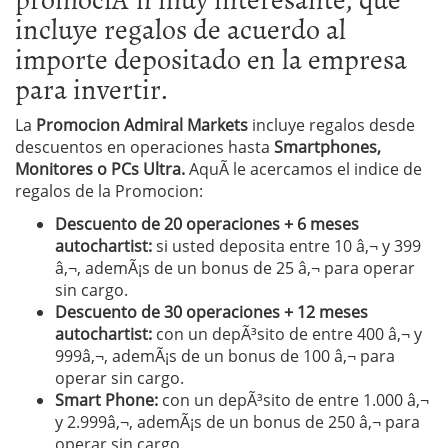
incluye regalos de acuerdo al
importe depositado en la empresa
para invertir.
La
Promocion Admiral Markets
incluye regalos desde
descuentos en operaciones hasta
Smartphones,
Monitores o PCs Ultra.
AquÃ­ le acercamos el indice de
regalos de la Promocion:
Descuento de 20 operaciones + 6 meses
autochartist:
si usted deposita entre 10 â‚¬ y 399
â‚¬, ademÃ¡s de un bonus de 25 â‚¬ para operar
sin cargo.
Descuento de 30 operaciones + 12 meses
autochartist:
con un depÃ³sito de entre 400 â‚¬ y
999â‚¬, ademÃ¡s de un bonus de 100 â‚¬ para
operar sin cargo.
Smart Phone:
con un depÃ³sito de entre 1.000 â‚¬
y 2.999â‚¬, ademÃ¡s de un bonus de 250 â‚¬ para
operar sin cargo.