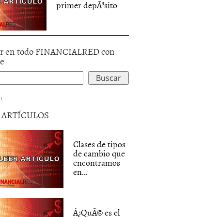
primer depÃ³sito
r en todo FINANCIALRED con
le
d
5 ARTÍCULOS
Clases de tipos
de cambio que
encontramos
en...
Â¿QuÃ© es el