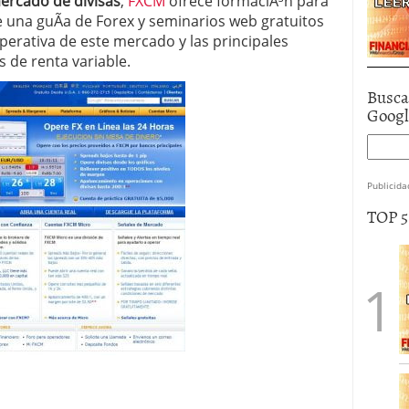
mercado de divisas
,
FXCM
ofrece formaciÃ³n para
e una guÃ­a de Forex y seminarios web gratuitos
operativa de este mercado y las principales
 de renta variable.
Busca
Goog
Publicida
TOP 