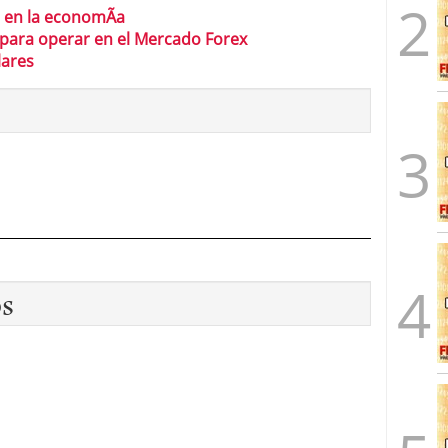
e en la economÃ­a
 para operar en el Mercado Forex
lares
os