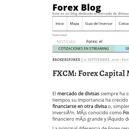
Forex Blog
Este es un blog dedicado al mercado de divisas
Inicio
Mapa
Guia del Inversor
Cotiz
Publicidad
Forex: el
NOTICIAS:
presente
COTIZACIONES EN STREAMING
G
y futuro
para
BROKERS
FOREX
|
15 SEPTIEMBRE, 2009
-
Escr
escapar
FXCM: Forex Capital 
de la
crisis
junio 8,
2020
El
mercado de divisas
Dividendos – QuÃ© es, D
siempre ha si
Â¿Se puede operar en F
tiempos su importancia ha crecido p
Aplicaciones de mÃ³vil p
financiarse en otra divisa
o, simple
PsicologÃ­a y matemÃ¡tic
inversiÃ³n. MÃ¡s conocido como
Fo
junio 21, 2019
financiero mÃ¡s grande y lÃ­quido 
La principal diferencia de Forex re