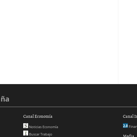
aña
Canal Economía
Canal I
Finan
Noticias Economía
Buscar Trabajo
Media