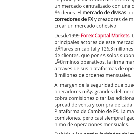
un mercado centralizado con una 
Ã³rdenes. El
mercado de divisas
ope
corredores de FX
y creadores de me
crear un mercado cohesivo.
Desde1999
Forex Capital Markets
,
principales actores de este mercad
dÃ³lares en capital y 126,3 millone
de clientes, que por sÃ­ solos supo
tÃ©rminos operativos, la firma ma
a traves de sus plataformas de op
8 millones de ordenes mensuales.
Al margen de la seguridad que pue
operadores mÃ¡s grandes del merc
cobra comisiones o tarifas adiciona
spread de venta y compra de cada 
Plataforma de Cambio de FX. La ma
comisiones, pero casi siempre lig
nimo de operaciones mensuales.