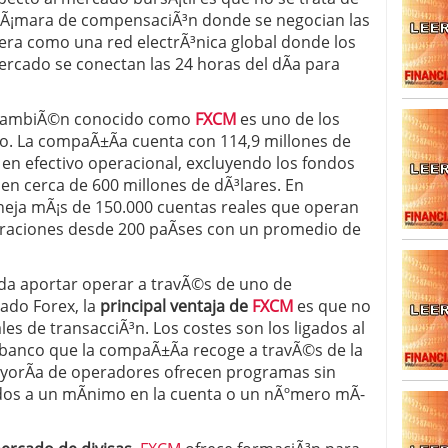
cÃ¡mara de compensaciÃ³n donde se negocian las
ra como una red electrÃ³nica global donde los
rcado se conectan las 24 horas del dÃ­a para
 tambiÃ©n conocido como
FXCM
es uno de los
o. La compaÃ±Ã­a cuenta con 114,9 millones de
s en efectivo operacional, excluyendo los fondos
nen cerca de 600 millones de dÃ³lares. En
neja mÃ¡s de 150.000 cuentas reales que operan
eraciones desde 200 paÃ­ses con un promedio de
da aportar operar a travÃ©s de uno de
ado Forex, la
principal ventaja de
FXCM
es que no
les de transacciÃ³n. Los costes son los ligados al
banco que la compaÃ±Ã­a recoge a travÃ©s de la
yorÃ­a de operadores ofrecen programas sin
ados a un mÃ­nimo en la cuenta o un nÃºmero mÃ­