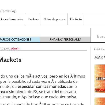
 (Forex Blog)
aciones Semanales
Brokers
Notas de prensa
Contacto
Busca
RÁFICOS COTIZACIONES
FINANZAS PERSONALES
ito por:
admin
Publicida
MAS 
Markets
efiniciÃ³n y Concepto
do uno de los mÃ¡s activos, pero en los Ãºltimos
diciembre 17, 2019
X sin apalancamiento?
agosto 9, 2019
or la posibilidad cada vez mÃ¡s utilizada de
ara los que quieren invertir en forex
julio 12, 2019
mente, de
especular con las monedas
como
as en Forex, mÃ¡s allÃ¡ de las apuestas en el casino
rex
o simplemente
FX
, se trata del mercado
del mundo, mÃ¡s incluso que cualquier bolsa.
specto al mercado bursÃ¡til es que no se trata de