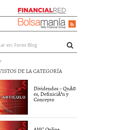
r en:
d
VISTOS DE LA CATEGORÍA
Dividendos – QuÃ©
es, DefiniciÃ³n y
Concepto
AMC Online