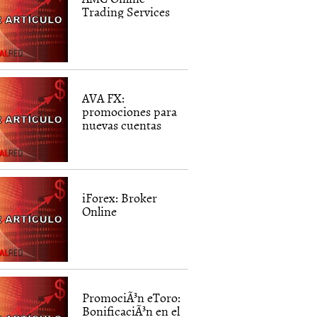
Trading Services
AVA FX:
promociones para
nuevas cuentas
iForex: Broker
Online
PromociÃ³n eToro:
BonificaciÃ³n en el