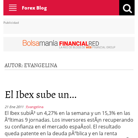
Toggle
Forex Blog
navigation
Publicidad
AUTOR:
EVANGELINA
El Ibex sube un...
21 Ene 2011
Evangelina
El Ibex subiÃ³ un 4,27% en la semana y un 15,3% en las
Ãºltimas 9 jornadas. Los inversores estÃ¡n recuperando
su confianza en el mercado espaÃ±ol. El resultado
queda patente en la deuda pÃºblica y en la renta