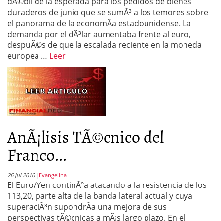
dÃ©bil de la esperada para los pedidos de bienes
duraderos de junio que se sumÃ³ a los temores sobre
el panorama de la economÃ­a estadounidense. La
demanda por el dÃ³lar aumentaba frente al euro,
despuÃ©s de que la escalada reciente en la moneda
europea …
Leer
AnÃ¡lisis TÃ©cnico del
Franco...
26 Jul 2010
Evangelina
El Euro/Yen continÃºa atacando a la resistencia de los
113,20, parte alta de la banda lateral actual y cuya
superaciÃ³n supondrÃ­a una mejora de sus
perspectivas tÃ©cnicas a mÃ¡s largo plazo. En el