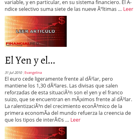
variable, y en particular, en su sistema financiero. El Ã­
ndice selectivo suma siete de las nueve Ãºltimas …
Leer
El Yen y el...
31 Jul 2010
Evangelina
El euro cede ligeramente frente al dÃ²lar, pero
mantiene los 1,30 dÃ³lares. Las divisas que salen
reforzadas de esta situaciÃ³n son el yen y el franco
suizo, que se encuentran en mÃ¡ximos frente al dÃ³lar.
La ralentizaciÃ³n del crecimiento econÃ³mico de la
primera economÃ­a del mundo refuerza la creencia de
que los tipos de interÃ©s …
Leer