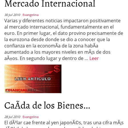
Mercado Internacional
30 Jul 2010
Evangelina
Varias y diferentes noticias impactaron positivamente
al mercado internacional, fundamentalmente en el
euro. En primer lugar, el dato provino precisamente de
la eurozona desde donde se dio a conocer que la
confianza en la economÃ­a de la zona habÃ­a
aumentado a los mayores niveles en mÃ¡s de dos
aÃ±os. En segundo lugar y dentro de …
Leer
CaÃ­da de los Bienes...
28 Jul 2010
Evangelina
El dÃ³lar cae frente al yen japonÃ©s, tras una cifra mÃ¡s