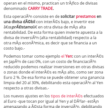
operan en el mismo, practican un trÃ¡fico de divisas
denominado
CARRY TRADE
.
Esta operaciÃ³n consiste en de
solicitar
prestamos
en
una divisa dÃ©bil
con interÃ©s bajo, e invertir ese
â€œ
prÃ©stamo
â€ en otra divisa de mÃ¡s alta
rentabilidad. De esta forma quien invierte apuesta a la
divisa de inversiÃ³n (alta rentabilidad) respecto a la
otra mÃ¡s econÃ³mica, es decir que se financia a un
costo bajo.-
Podemos tomar como ejemplo
el
Yen
:
con un interÃ©s
en JapÃ³n de casi 0%, con un costo de financiaciÃ³n
reducido podemos realizar inversiones en otras divisas
o zonas donde el interÃ©s es mÃ¡s alto, como ser zona
Euro 2 %. De esa forma se puede obtener una ganancia
limpia del 20 al 30%, debilitando esta operaciÃ³n al Yen
respecto a otras divisas.-
Los nuevos ajustes en los
tipos de interÃ©s
efectuados
al Euro -que tocan por igual al Yen y al DÃ³lar- estÃ¡n
amenazando a Ã©sta forma de inversiÃ³n, debilitando