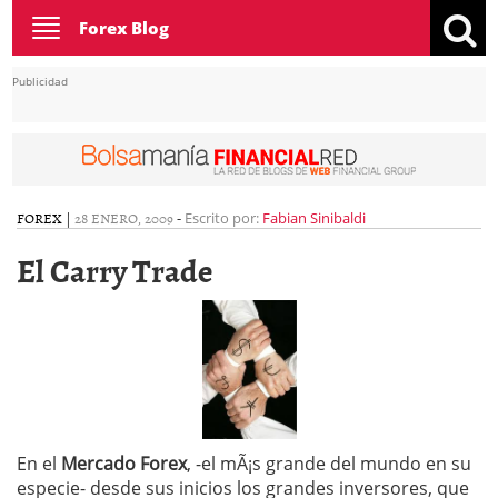
Toggle
Forex Blog
navigation
Publicidad
FOREX
|
28 ENERO, 2009
-
Escrito por:
Fabian Sinibaldi
El Carry Trade
En el
Mercado Forex
, -el mÃ¡s grande del mundo en su
especie- desde sus inicios los grandes inversores, que