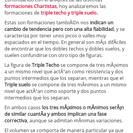
formaciones Chartistas
, hoy analizaremos las
formaciones de
triple techo y triple suelo
.
Estas son formaciones tambiÃ©n nos
indican un
cambio de tendencia pero con una alta fiabilidad
, y se
caracteriza por tener unos picos o valles muy
espaciados en el tiempo. En general son mÃ¡s difÃ­ciles
de encontrar que los dobles techos y dobles suelos, y
suelen confundirse con otro tipo de figuras.
La figura de
Triple Techo
se compone de tres mÃ¡ximos
a un mismo nivel que actÃºan como resistencia y dos
puntos intermedios que los separan, mientras que el
Triple suelo
se compone de tres mÃ­nimos a un mismo
nivel que actÃºan como soporte y dos puntos
intermedios que los separan.
En ambos casos
los tres mÃ¡ximos o mÃ­nimos serÃ¡n
de similar cuantÃ­a y ambos implican una fase
correctiva
, aunque se admitan mÃ­nimas variaciones.
El volumen se comporta de manera particular ya que