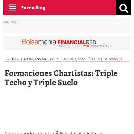
Toggle
Forex Blog
navigation
Publicidad
FOREX
GUIA DEL INVERSOR
|
7 FEBRERO, 2010
-
Escrito por:
viviana
Formaciones Chartistas: Triple
Techo y Triple Suelo
Continuando con el anÃ¡lisis de las distintas