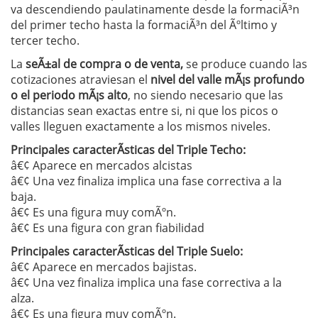
va descendiendo paulatinamente desde la formaciÃ³n
del primer techo hasta la formaciÃ³n del Ãºltimo y
tercer techo.
La
seÃ±al de compra o de venta,
se produce cuando las
cotizaciones atraviesan el
nivel del valle mÃ¡s profundo
o el periodo mÃ¡s alto
, no siendo necesario que las
distancias sean exactas entre si, ni que los picos o
valles lleguen exactamente a los mismos niveles.
Principales caracterÃ­sticas del Triple Techo:
â€¢ Aparece en mercados alcistas
â€¢ Una vez finaliza implica una fase correctiva a la
baja.
â€¢ Es una figura muy comÃºn.
â€¢ Es una figura con gran fiabilidad
Principales caracterÃ­sticas del Triple Suelo:
â€¢ Aparece en mercados bajistas.
â€¢ Una vez finaliza implica una fase correctiva a la
alza.
â€¢ Es una figura muy comÃºn.