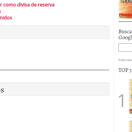
lar como divisa de reserva
s
Unidos
Busca
Goog
Publicida
TOP 
os