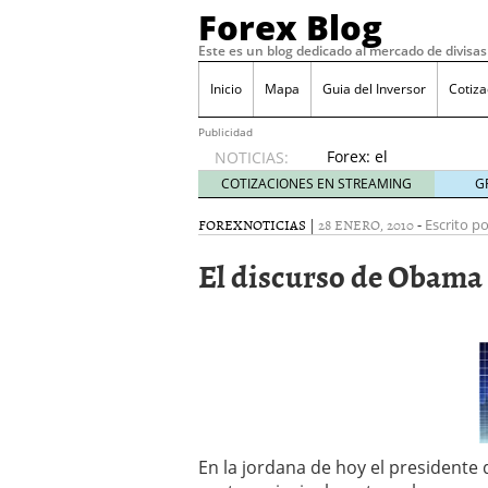
Forex Blog
Este es un blog dedicado al mercado de divisas
Inicio
Mapa
Guia del Inversor
Cotiz
Publicidad
Forex: el
NOTICIAS:
presente
COTIZACIONES EN STREAMING
G
y futuro
para
FOREX
NOTICIAS
|
28 ENERO, 2010
-
Escrito po
escapar
El discurso de Obama
de la
crisis
junio 8,
2020
Dividendos – QuÃ© es, D
Â¿Se puede operar en F
Aplicaciones de mÃ³vil p
PsicologÃ­a y matemÃ¡tic
junio 21, 2019
En la jordana de hoy el presidente