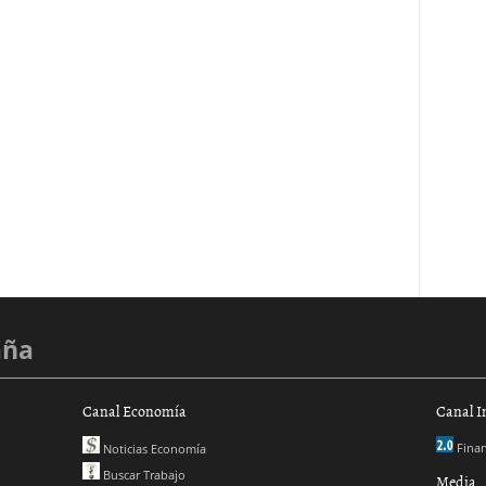
aña
Canal Economía
Canal I
Finan
Noticias Economía
Buscar Trabajo
Media