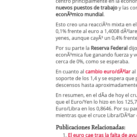
centro principalmente en la econom
nuevos puestos de trabajo
y las co
econÃ³mico mundial
.
Esto creo una reacciÃ³n mixta en e
0,1% frente al euro a 1,4008 dÃ³lar
yenes, aunque cayÃ³ un 0,4% frente a
Por su parte la
Reserva Federal
dijo
econÃ³mica fue ganando fuerza y vo
cerca de 0%, como se esperaba.
En cuanto al
cambio euro/dÃ³lar
al
soporte de los 1,4 y se espera qu
descensos hasta aproximadamente 
En resumen, en el dÃ­a de hoy el cr
que el Euro/Yen lo hizo en los 125,7
Euro/Libra en los 0,8646. Por su pa
mientras que el cruce Libra/DÃ³lar 
Publicaciones Relacionadas:
El euro cae tras la falta de ay