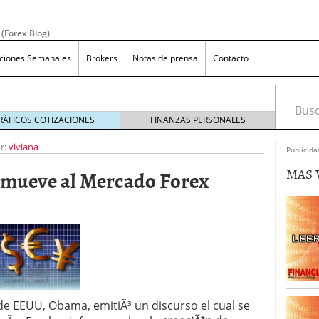
 (Forex Blog)
aciones Semanales
Brokers
Notas de prensa
Contacto
Busca
RÁFICOS COTIZACIONES
FINANZAS PERSONALES
r:
viviana
Publicida
MAS 
 mueve al Mercado Forex
efiniciÃ³n y Concepto
diciembre 17, 2019
X sin apalancamiento?
agosto 9, 2019
ara los que quieren invertir en forex
julio 12, 2019
as en Forex, mÃ¡s allÃ¡ de las apuestas en el casino
 de EEUU, Obama, emitiÃ³ un discurso el cual se