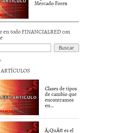
Mercado Forex
r en todo FINANCIALRED con
le
d
5 ARTÍCULOS
Clases de tipos
de cambio que
encontramos
en...
Â¿QuÃ© es el