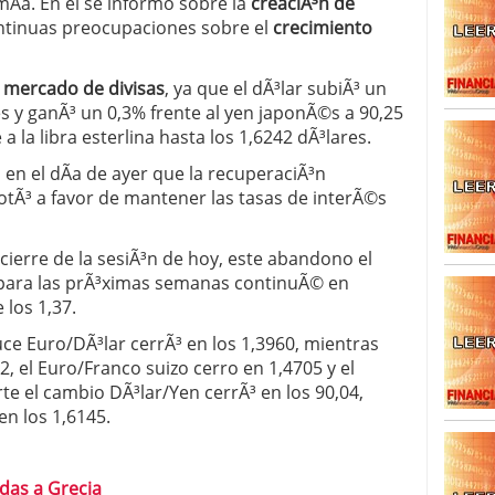
Ã­a. En el se informo sobre la
creaciÃ³n de
ntinuas preocupaciones sobre el
crecimiento
l
mercado de divisas
, ya que el dÃ³lar subiÃ³ un
es y ganÃ³ un 0,3% frente al yen japonÃ©s a 90,25
 la libra esterlina hasta los 1,6242 dÃ³lares.
 en el dÃ­a de ayer que la recuperaciÃ³n
tÃ³ a favor de mantener las tasas de interÃ©s
 cierre de la sesiÃ³n de hoy, este abandono el
e para las prÃ³ximas semanas continuÃ© en
los 1,37.
uce Euro/DÃ³lar cerrÃ³ en los 1,3960, mientras
2, el Euro/Franco suizo cerro en 1,4705 y el
rte el cambio DÃ³lar/Yen cerrÃ³ en los 90,04,
en los 1,6145.
udas a Grecia