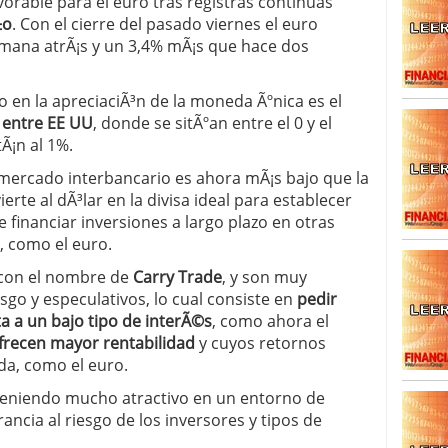
orable para el euro tras registras continuas
±o
. Con el cierre del pasado viernes el euro
emana atrÃ¡s y un 3,4% mÃ¡s que hace dos
o en la apreciaciÃ³n de la moneda Ãºnica es el
s entre EE UU
, donde se sitÃºan entre el 0 y el
Ã¡n al 1%.
mercado interbancario es ahora mÃ¡s bajo que la
ierte al dÃ³lar en la divisa ideal para establecer
e financiar inversiones a largo plazo en otras
, como el euro.
con el nombre de
Carry Trade
, y son muy
esgo y especulativos, lo cual consiste en
pedir
a a un bajo tipo de interÃ©s
, como ahora el
ofrecen mayor rentabilidad
y cuyos retornos
a, como el euro.
n teniendo mucho atractivo en un entorno de
ancia al riesgo de los inversores y tipos de