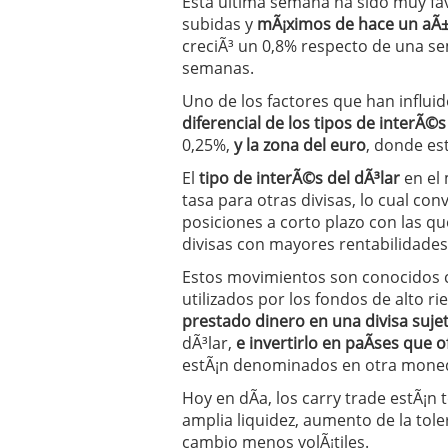
Esta ultima semana ha sido muy fav
subidas y
mÃ¡ximos de hace un aÃ
creciÃ³ un 0,8% respecto de una s
semanas.
Uno de los factores que han influid
diferencial de los tipos de interÃ©
0,25%,
y la zona del euro
, donde est
El
tipo de interÃ©s del dÃ³lar
en el 
tasa para otras divisas, lo cual conv
posiciones a corto plazo con las qu
divisas con mayores rentabilidades
Estos movimientos son conocidos 
utilizados por los fondos de alto ri
prestado dinero en una divisa sujet
dÃ³lar,
e invertirlo en paÃ­ses que 
estÃ¡n denominados en otra moned
Hoy en dÃ­a, los carry trade estÃ¡
amplia liquidez, aumento de la toler
cambio menos volÃ¡tiles.