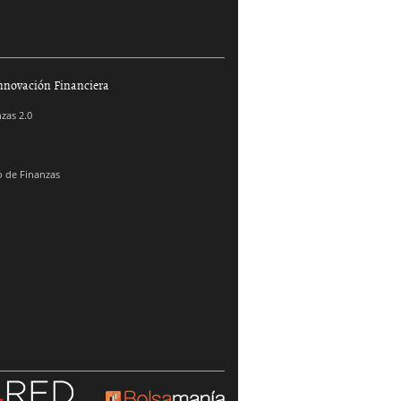
nnovación Financiera
zas 2.0
 de Finanzas