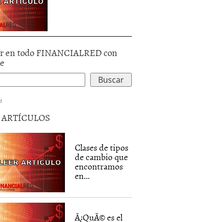
r en todo FINANCIALRED con
le
d
5 ARTÍCULOS
Clases de tipos
de cambio que
encontramos
en...
Â¿QuÃ© es el