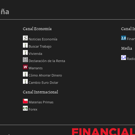
aña
Canal Economía
Canal I
Finan
Noticias Economía
Buscar Trabajo
Media
Vivienda
Radio
Declaración de la Renta
Warrants
Cómo Ahorrar Dinero
Cambio Euro Dolar
Canal Internacional
Materias Primas
Forex