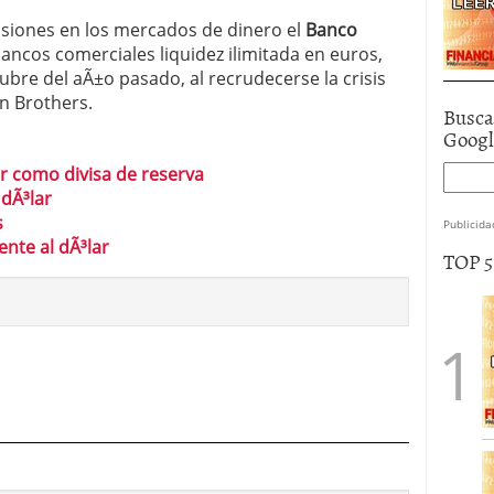
ensiones en los mercados de dinero el
Banco
bancos comerciales liquidez ilimitada en euros,
ubre del aÃ±o pasado, al recrudecerse la crisis
n Brothers.
Busca
Goog
lar como divisa de reserva
dÃ³lar
s
Publicida
ente al dÃ³lar
TOP 