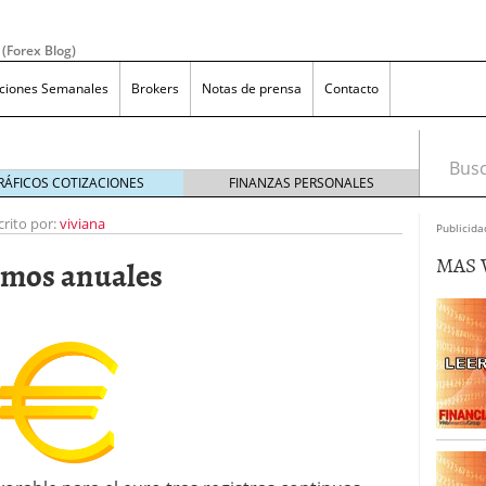
 (Forex Blog)
aciones Semanales
Brokers
Notas de prensa
Contacto
Busca
RÁFICOS COTIZACIONES
FINANZAS PERSONALES
crito por:
viviana
Publicida
MAS 
imos anuales
efiniciÃ³n y Concepto
diciembre 17, 2019
X sin apalancamiento?
agosto 9, 2019
ara los que quieren invertir en forex
julio 12, 2019
as en Forex, mÃ¡s allÃ¡ de las apuestas en el casino