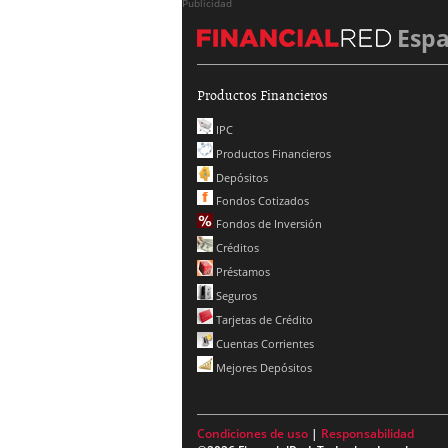
Publicidad
Esp
Productos Financieros
IPC
Productos Financieros
Depósitos
Fondos Cotizados
Fondos de Inversión
Créditos
Préstamos
Seguros
Tarjetas de Crédito
Cuentas Corrientes
Mejores Depósitos
Condiciones de uso
|
Responsabilidad