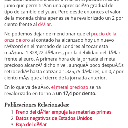
junio que permitirÃ­an una apreciaciÃ³n gradual del
tipo de cambio del yuan. Pero desde entonces el valor
de la moneda china apenas se ha revalorizado un 2 por
ciento frente al
dÃ³lar
.
No podemos dejar de mencionar que el
precio de la
onza de oro
al contado ha alcanzado hoy un nuevo
rÃ©cord en el mercado de Londres
al tocar esta
maÃ±ana 1.328,22 dÃ³lares
,
por la debilidad del dÃ³lar
frente al euro. A primera hora de la jornada el metal
precioso alcanzÃ³ dicho nivel, aunqueÂ poco despuÃ©s
retrocediÃ³ hasta cotizar a 1.325,75 dÃ³lares, un 0,7 por
ciento mÃ¡s que al cierre de la jornada anterior.
En lo que va de aÃ±o,
el metal precioso
se ha
revalorizado en torno a
un 17,4 por ciento.
Publicaciones Relacionadas:
Freno del dÃ³lar empuja las materias primas
Datos negativos de Estados Unidos
Baja del dÃ³lar