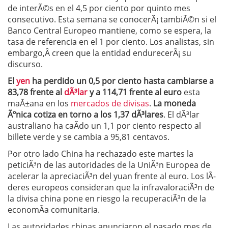
de interÃ©s en el 4,5 por ciento por quinto mes
consecutivo. Esta semana se conocerÃ¡ tambiÃ©n si el
Banco Central Europeo mantiene, como se espera, la
tasa de referencia en el 1 por ciento. Los analistas, sin
embargo,Â creen que la entidad endurecerÃ¡ su
discurso.
El
yen
ha perdido un 0,5 por ciento hasta cambiarse a
83,78 frente al
dÃ³lar
y a 114,71 frente al euro
esta
maÃ±ana en los
mercados de divisas
.
La moneda
Ãºnica cotiza en torno a los 1,37 dÃ³lares
. El dÃ³lar
australiano ha caÃ­do un 1,1 por ciento respecto al
billete verde y se cambia a 95,81 centavos.
Por otro lado China ha rechazado este martes la
peticiÃ³n de las autoridades de la UniÃ³n Europea de
acelerar la apreciaciÃ³n del yuan frente al euro. Los lÃ­
deres europeos consideran que la infravaloraciÃ³n de
la divisa china pone en riesgo la recuperaciÃ³n de la
economÃ­a comunitaria.
Las autoridades chinas anunciaron el pasado mes de