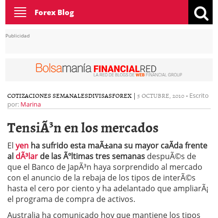
Toggle
Forex Blog
navigation
Publicidad
COTIZACIONES SEMANALES
DIVISAS
FOREX
|
5 OCTUBRE, 2010
-
Escrito
por:
Marina
TensiÃ³n en los mercados
El
yen
ha sufrido esta maÃ±ana su mayor caÃ­da frente
al
dÃ³lar
de las Ãºltimas tres semanas
despuÃ©s de
que el Banco de JapÃ³n haya sorprendido al mercado
con el anuncio de la rebaja de los tipos de interÃ©s
hasta el cero por ciento y ha adelantado que ampliarÃ¡
el programa de compra de activos.
Australia ha comunicado hoy que mantiene los tipos