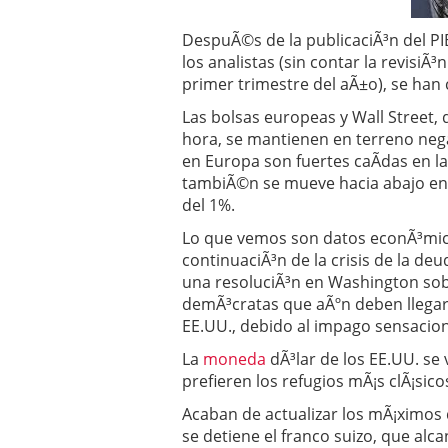
DespuÃ©s de la publicaciÃ³n del P
los analistas (sin contar la revisiÃ
primer trimestre del aÃ±o), se han
Las bolsas europeas y Wall Street,
hora, se mantienen en terreno nega
en Europa son fuertes caÃ­das en la 
tambiÃ©n se mueve hacia abajo en 
del 1%.
Lo que vemos son datos econÃ³mic
continuaciÃ³n de la crisis de la deu
una resoluciÃ³n en Washington sobr
demÃ³cratas que aÃºn deben llegar 
EE.UU., debido al impago sensacion
La
moneda
dÃ³lar de los EE.UU. se 
prefieren los refugios mÃ¡s clÃ¡sicos
Acaban de actualizar los mÃ¡ximos 
se detiene el franco suizo, que alc