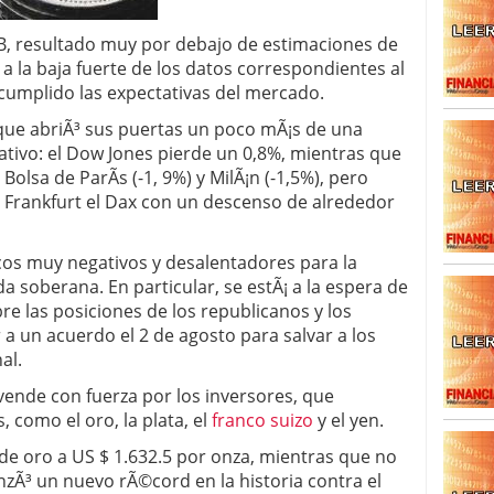
IB, resultado muy por debajo de estimaciones de
³n a la baja fuerte de los datos correspondientes al
 cumplido las expectativas del mercado.
 que abriÃ³ sus puertas un poco mÃ¡s de una
tivo: el Dow Jones pierde un 0,8%, mientras que
Bolsa de ParÃ­s (-1, 9%) y MilÃ¡n (-1,5%), pero
Frankfurt el Dax con un descenso de alrededor
os muy negativos y desalentadores para la
da soberana. En particular, se estÃ¡ a la espera de
e las posiciones de los republicanos y los
a un acuerdo el 2 de agosto para salvar a los
al.
vende con fuerza por los inversores, que
, como el oro, la plata, el
franco suizo
y el yen.
de oro a US $ 1.632.5 por onza, mientras que no
anzÃ³ un nuevo rÃ©cord en la historia contra el