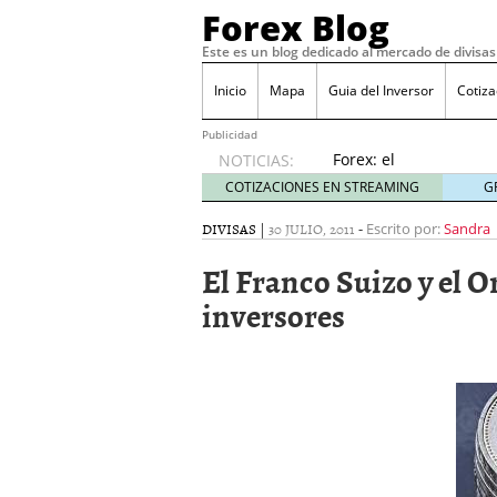
Forex Blog
Este es un blog dedicado al mercado de divisas
Inicio
Mapa
Guia del Inversor
Cotiz
Publicidad
Forex: el
NOTICIAS:
presente
COTIZACIONES EN STREAMING
G
y futuro
para
DIVISAS
|
30 JULIO, 2011
-
Escrito por:
Sandra
escapar
El Franco Suizo y el Or
de la
crisis
inversores
junio 8,
2020
Dividendos – QuÃ© es, D
Â¿Se puede operar en F
Aplicaciones de mÃ³vil p
PsicologÃ­a y matemÃ¡tic
junio 21, 2019