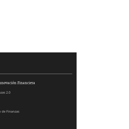
nnovación Financiera
zas 2.0
 de Finanzas