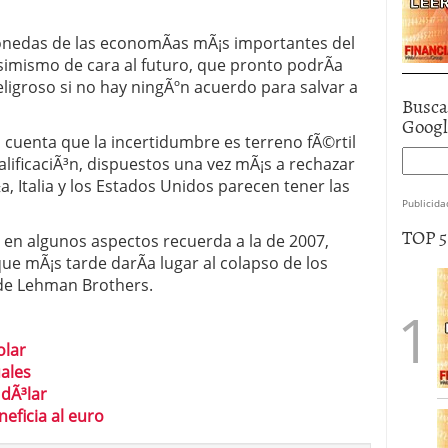
nedas de las economÃ­as mÃ¡s importantes del
mismo de cara al futuro, que pronto podrÃ­a
eligroso si no hay ningÃºn acuerdo para salvar a
Busca
Goog
cuenta que la incertidumbre es terreno fÃ©rtil
calificaciÃ³n, dispuestos una vez mÃ¡s a rechazar
, Italia y los Estados Unidos parecen tener las
Publicida
TOP 
 en algunos aspectos recuerda a la de 2007,
que mÃ¡s tarde darÃ­a lugar al colapso de los
 de Lehman Brothers.
olar
ales
dÃ³lar
neficia al euro