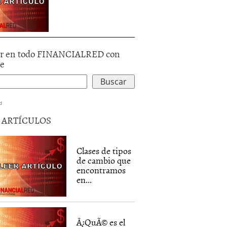
r en todo FINANCIALRED con
le
d
5 ARTÍCULOS
Clases de tipos
de cambio que
encontramos
en...
Â¿QuÃ© es el