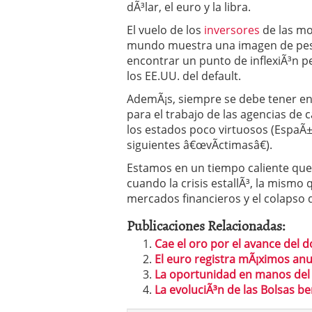
dÃ³lar, el euro y la libra.
El vuelo de los
inversores
de las mo
mundo muestra una imagen de pesi
encontrar un punto de inflexiÃ³n p
los EE.UU. del default.
AdemÃ¡s, siempre se debe tener en 
para el trabajo de las agencias de 
los estados poco virtuosos (EspaÃ±a
siguientes â€œvÃ­ctimasâ€).
Estamos en un tiempo caliente que
cuando la crisis estallÃ³, la mismo 
mercados financieros y el colapso
Publicaciones Relacionadas:
Cae el oro por el avance del d
El euro registra mÃ¡ximos anu
La oportunidad en manos del 
La evoluciÃ³n de las Bolsas be