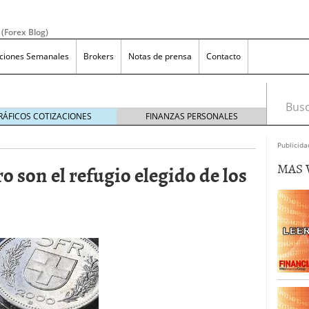
 (Forex Blog)
aciones Semanales
Brokers
Notas de prensa
Contacto
Busca
RÁFICOS COTIZACIONES
FINANZAS PERSONALES
Publicida
MAS 
o son el refugio elegido de los
efiniciÃ³n y Concepto
diciembre 17, 2019
X sin apalancamiento?
agosto 9, 2019
ara los que quieren invertir en forex
julio 12, 2019
as en Forex, mÃ¡s allÃ¡ de las apuestas en el casino