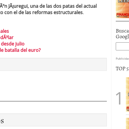
Ãºn JÃ¡uregui, una de las dos patas del actual
 con el de las reformas estructurales
.
Busca
ales
Goog
dÃ³lar
 desde julio
e batalla del euro?
Publicida
TOP 
os