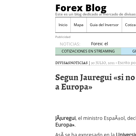
Forex Blog
Este es un blog dedicado al mercado de divisas
Inicio
Mapa
Guia del Inversor
Cotiz
Publicidad
Forex: el
NOTICIAS:
presente
COTIZACIONES EN STREAMING
G
y futuro
para
DIVISAS
NOTICIAS
|
30 JULIO, 2011
-
Escrito po
escapar
Segun Jauregui «si no
de la
crisis
a Europa»
junio 8,
2020
Dividendos – QuÃ© es, D
Â¿Se puede operar en F
Aplicaciones de mÃ³vil p
PsicologÃ­a y matemÃ¡tic
JÃ¡uregui
, el ministro EspaÃ±ol, de
junio 21, 2019
Europa»
.
AsÃ­ se ha expresado en la
Universi