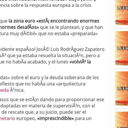
ia sobre la respuesta europea a la crisis
 que
la zona euro «estÃ¡ encontrando enormes
enormes desafÃ­os»
que se le plantean, y que han
ctura muy dÃ©bil» que no estaba «preparada»
esidente espaÃ±ol JosÃ© Luis RodrÃ­guez Zapatero
Ã³ que ya estaba resuelta la situaciÃ³n, pero a
ue no habÃ­a acabado, y el lunes
«volviÃ³ la
udas» sobre el euro y la deuda soberana de los
ifiesto que no habÃ­a una «arquitectura
eda
Ãºnica.
asos que se estÃ¡n dando para proporcionar ese
adoptadas en materia de supervisiÃ³n, con el
 de rescate que, a su juicio, puede ser el
etario
europeo,
«imprescindible»
para un