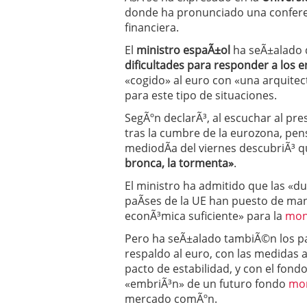
donde ha pronunciado una conferenc
financiera.
El
ministro espaÃ±ol
ha seÃ±alado
dificultades para responder a los 
«cogido» al euro con «una arquite
para este tipo de situaciones.
SegÃºn declarÃ³, al escuchar al pr
tras la cumbre de la eurozona, pens
mediodÃ­a del viernes descubriÃ³ q
bronca, la tormenta»
.
El ministro ha admitido que las «d
paÃ­ses de la UE han puesto de man
econÃ³mica suficiente» para la
mon
Pero ha seÃ±alado tambiÃ©n los p
respaldo al euro, con las medidas 
pacto de estabilidad, y con el fondo
«embriÃ³n» de un futuro fondo
mon
mercado comÃºn.