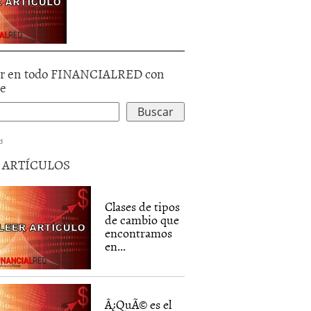
r en todo FINANCIALRED con
le
d
5 ARTÍCULOS
Clases de tipos
de cambio que
encontramos
en...
Â¿QuÃ© es el