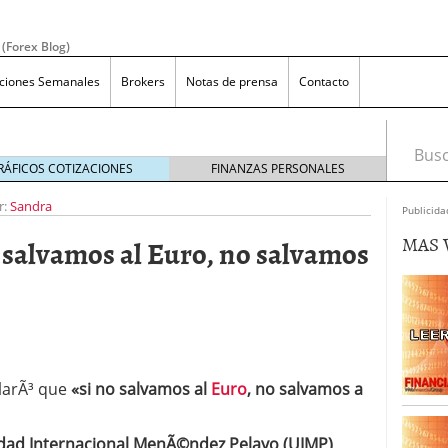
 (Forex Blog)
aciones Semanales
Brokers
Notas de prensa
Contacto
Busca
RÁFICOS COTIZACIONES
FINANZAS PERSONALES
r:
Sandra
Publicida
MAS 
 salvamos al Euro, no salvamos
efiniciÃ³n y Concepto
diciembre 17, 2019
X sin apalancamiento?
agosto 9, 2019
ara los que quieren invertir en forex
julio 12, 2019
as en Forex, mÃ¡s allÃ¡ de las apuestas en el casino
clarÃ³ que
«si no salvamos al
Euro
, no salvamos a
dad Internacional MenÃ©ndez Pelayo (UIMP)
,